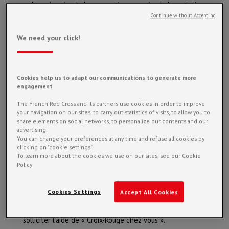
d’une écoute chaleureuse et rassurante de la part d’un
Continue without Accepting
professionnel du soutien psychologique,
d’informations fiables sur la situation,
We need your click!
de la possibilité de commander des produits de
première nécessité (denrées alimentaires, produits
d’hygiène et d’entretien, médicaments) que des
Cookies help us to adapt our communications to generate more
volontaires de la Croix-Rouge leur livreront chez elles
engagement
en toute sécurité dès le lendemain.
The French Red Cross and its partners use cookies in order to improve
your navigation on our sites, to carry out statistics of visits, to allow you to
share elements on social networks, to personalize our contents and our
Qui peut appeler ?
advertising.
You can change your preferences at any time and refuse all cookies by
clicking on "cookie settings".
To learn more about the cookies we use on our sites, see our Cookie
Toute personne confinée et isolée socialement ayant
Policy
besoin de parler, d’être écoutée et rassurée.
Cookies Settings
Accept All Cookies
Toute personne vulnérable ne pouvant se déplacer pour
aller faire ses courses, chercher ses médicaments peut
solliciter l’aide de « Croix-Rouge chez vous ».